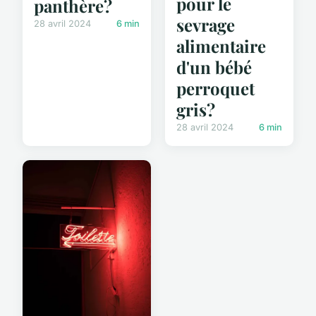
pour le
panthère?
sevrage
28 avril 2024
6 min
alimentaire
d'un bébé
perroquet
gris?
28 avril 2024
6 min