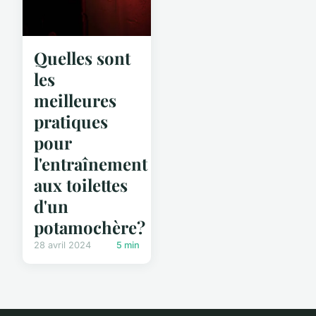
Quelles sont
les
meilleures
pratiques
pour
l'entraînement
aux toilettes
d'un
potamochère?
28 avril 2024
5 min