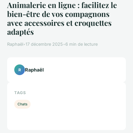
Animalerie en ligne : facilitez le
bien-être de vos compagnons
avec accessoires et croquettes
adaptés
Raphaël
•
17 décembre 2025
•
6 min de lecture
Raphaël
R
TAGS
Chats