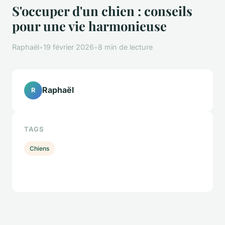
S'occuper d'un chien : conseils
pour une vie harmonieuse
Raphaël
•
19 février 2026
•
8 min de lecture
Raphaël
R
TAGS
Chiens